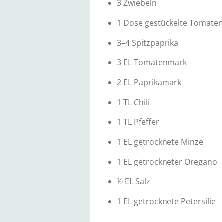
3 Zwiebeln
1 Dose gestückelte Tomate
3–4 Spitzpaprika
3 EL Tomatenmark
2 EL Paprikamark
1 TL Chili
1 TL Pfeffer
1 EL getrocknete Minze
1 EL getrockneter Oregano
½ EL Salz
1 EL getrocknete Petersilie