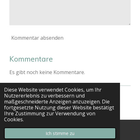
Kommentar absenden
Kommentare
Es gibt noch keine Kommentare.
Diese Website verwendet Cookies, um Ihr
Nutzererlebnis zu verbessern und
© 2023 - 2026 Leonitaskitchen
maßgeschneiderte Anzeigen anzuzeigen. Die
Mit Unterstützung von
Webador
fortgesetzte Nutzung dieser Website bestätigt
Ihre Zustimmung zur Verwendung von
Cookies.
Ich stimme zu
Instagram