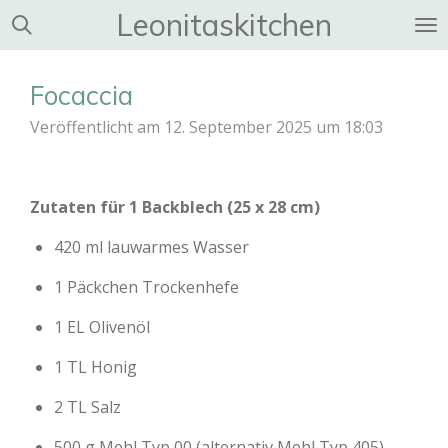
Leonitaskitchen
Zum
Hauptinhalt
springen
Focaccia
Veröffentlicht am 12. September 2025 um 18:03
Zutaten für 1 Backblech (25 x 28 cm)
420 ml lauwarmes Wasser
1 Päckchen Trockenhefe
1 EL Olivenöl
1 TL Honig
2 TL Salz
500 g Mehl Typ 00 (alternativ Mehl Typ 405)