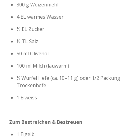
300 g Weizenmehl
4 EL warmes Wasser
½ EL Zucker
½ TL Salz
50 ml Olivenöl
100 ml Milch (lauwarm)
¼ Würfel Hefe (ca. 10–11 g) oder 1/2 Packung
Trockenhefe
1 Eiweiss
Zum Bestreichen & Bestreuen
1 Eigelb