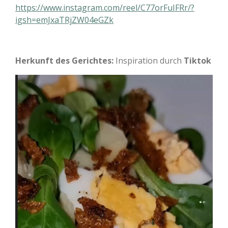
https://www.instagram.com/reel/C77orFuIFRr/?
igsh=emJxaTRjZW04eGZk
Herkunft des Gerichtes:
Inspiration durch
Tiktok